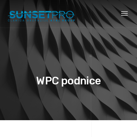
Toggl
naviga
WPC podnice