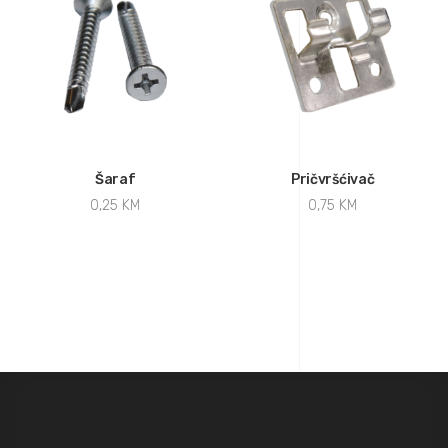
Šaraf
Pričvršćivač
0,25
KM
0,75
KM