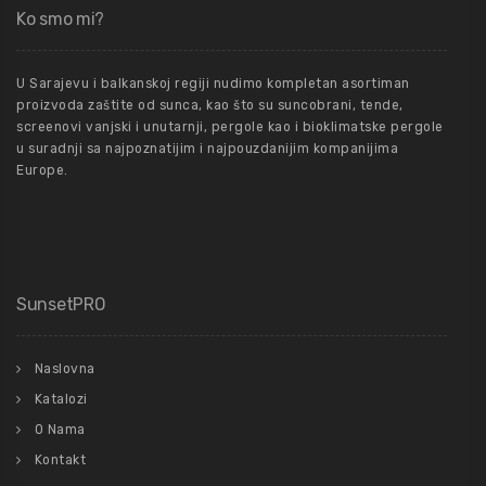
Ko smo mi?
U Sarajevu i balkanskoj regiji nudimo kompletan asortiman
proizvoda zaštite od sunca, kao što su suncobrani, tende,
screenovi vanjski i unutarnji, pergole kao i bioklimatske pergole
u suradnji sa najpoznatijim i najpouzdanijim kompanijima
Europe.
SunsetPRO
Naslovna
Katalozi
O Nama
Kontakt