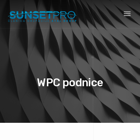
Toggl
naviga
WPC podnice