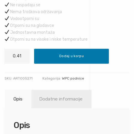
Ne raspadaju se
Nema troškova održavanja
Vodootporni su
Otporni su na glodavce
Jednostavna montaža
Otporni su na visoke i niske temperature
Tamno
Dodaj u korpu
smeđa
količina
SKU:
ART005271
Kategorija:
WPC podnice
Opis
Dodatne informacije
Opis