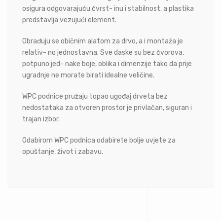
osigura odgovarajuću čvrst- inu i stabilnost, a plastika
predstavlja vezujući element.
Obrađuju se običnim alatom za drvo, a i montaža je
relativ- no jednostavna. Sve daske su bez čvorova,
potpuno jed- nake boje, oblika i dimenzije tako da prije
ugradnje ne morate birati idealne veličine.
WPC podnice pružaju topao ugođaj drveta bez
nedostataka za otvoren prostor je privlačan, siguran i
trajan izbor.
Odabirom WPC podnica odabirete bolje uvjete za
opuštanje, život i zabavu.