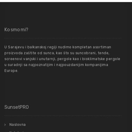
Ko smo mi?
U Sarajevu i balkanskoj regiji nudimo kompletan asortiman
proizvoda zaštite od sunca, kao što su suncobrani, tende,
screenovi vanjski i unutarnji, pergole kao i bioklimatske pergole
u suradnji sa najpoznatijim i najpouzdanijim kompanijima
Europe.
SunsetPRO
Naslovna