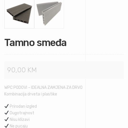
Tamno smeđa
90,00
KM
WPC PODOVI – IDEALNA ZAMJENA ZA DRVO
Kombinacija drveta i plastike
Prirodan izgled
Dugotrajnost
Nisu klizavi
Ne pucaju