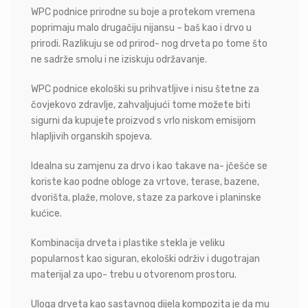
WPC podnice prirodne su boje a protekom vremena
poprimaju malo drugačiju nijansu – baš kao i drvo u
prirodi. Razlikuju se od prirod- nog drveta po tome što
ne sadrže smolu i ne iziskuju održavanje.
WPC podnice ekološki su prihvatljive i nisu štetne za
čovjekovo zdravlje, zahvaljujući tome možete biti
sigurni da kupujete proizvod s vrlo niskom emisijom
hlapljivih organskih spojeva.
Idealna su zamjenu za drvo i kao takave na- jčešće se
koriste kao podne obloge za vrtove, terase, bazene,
dvorišta, plaže, molove, staze za parkove i planinske
kućice.
Kombinacija drveta i plastike stekla je veliku
popularnost kao siguran, ekološki održiv i dugotrajan
materijal za upo- trebu u otvorenom prostoru.
Uloga drveta kao sastavnog dijela kompozita je da mu