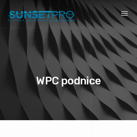
Toggl
naviga
WPC podnice