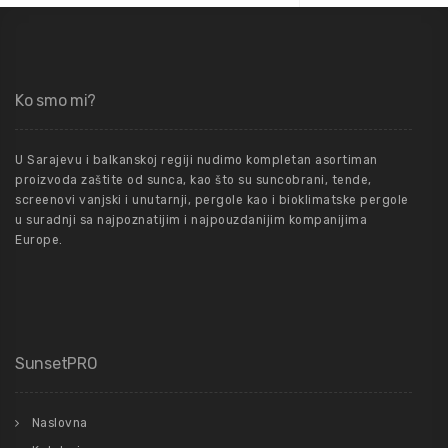
Ko smo mi?
U Sarajevu i balkanskoj regiji nudimo kompletan asortiman
proizvoda zaštite od sunca, kao što su suncobrani, tende,
screenovi vanjski i unutarnji, pergole kao i bioklimatske pergole
u suradnji sa najpoznatijim i najpouzdanijim kompanijima
Europe.
SunsetPRO
Naslovna