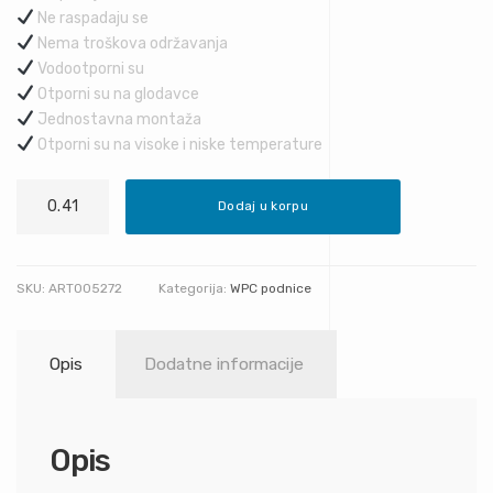
Ne raspadaju se
Nema troškova održavanja
Vodootporni su
Otporni su na glodavce
Jednostavna montaža
Otporni su na visoke i niske temperature
Svijetlo
Dodaj u korpu
smeđa
količina
SKU:
ART005272
Kategorija:
WPC podnice
Opis
Dodatne informacije
Opis