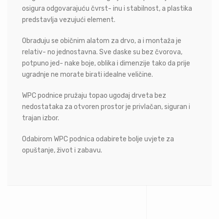
osigura odgovarajuću čvrst- inu i stabilnost, a plastika
predstavlja vezujući element.
Obrađuju se običnim alatom za drvo, a i montaža je
relativ- no jednostavna. Sve daske su bez čvorova,
potpuno jed- nake boje, oblika i dimenzije tako da prije
ugradnje ne morate birati idealne veličine.
WPC podnice pružaju topao ugođaj drveta bez
nedostataka za otvoren prostor je privlačan, siguran i
trajan izbor.
Odabirom WPC podnica odabirete bolje uvjete za
opuštanje, život i zabavu.