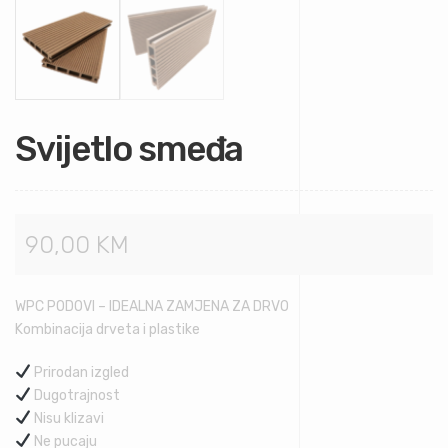
Svijetlo smeđa
90,00
KM
WPC PODOVI – IDEALNA ZAMJENA ZA DRVO
Kombinacija drveta i plastike
Prirodan izgled
Dugotrajnost
Nisu klizavi
Ne pucaju