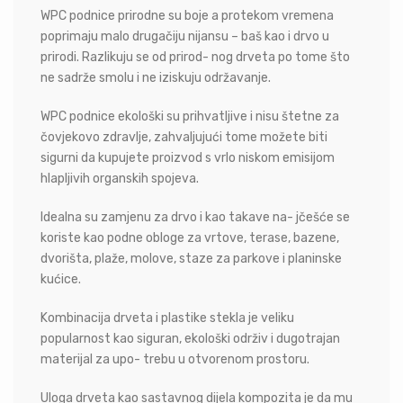
WPC podnice prirodne su boje a protekom vremena
poprimaju malo drugačiju nijansu – baš kao i drvo u
prirodi. Razlikuju se od prirod- nog drveta po tome što
ne sadrže smolu i ne iziskuju održavanje.
WPC podnice ekološki su prihvatljive i nisu štetne za
čovjekovo zdravlje, zahvaljujući tome možete biti
sigurni da kupujete proizvod s vrlo niskom emisijom
hlapljivih organskih spojeva.
Idealna su zamjenu za drvo i kao takave na- jčešće se
koriste kao podne obloge za vrtove, terase, bazene,
dvorišta, plaže, molove, staze za parkove i planinske
kućice.
Kombinacija drveta i plastike stekla je veliku
popularnost kao siguran, ekološki održiv i dugotrajan
materijal za upo- trebu u otvorenom prostoru.
Uloga drveta kao sastavnog dijela kompozita je da mu